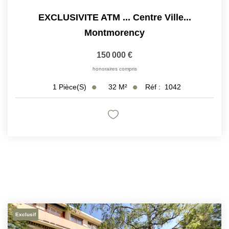
EXCLUSIVITE ATM ... Centre Ville...
Montmorency
150 000 €
honoraires compris
32
M²
Réf :
1042
1
Pièce(s)
Exclusif