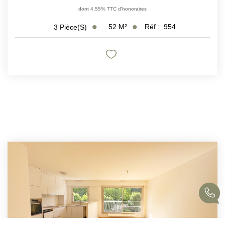
dont 4,55% TTC d'honoraires
52
M²
Réf :
954
3
Pièce(s)