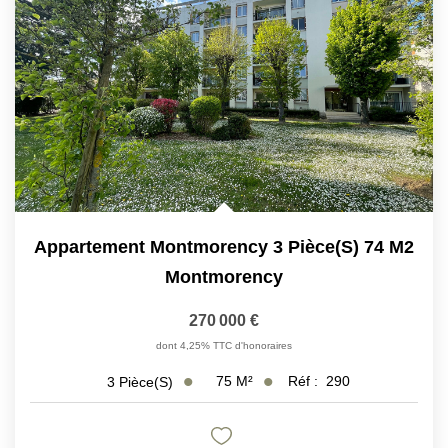
Appartement Montmorency 3 Pièce(s) 74 M2
Montmorency
270 000 €
dont 4,25% TTC d'honoraires
75
M²
Réf :
290
3
Pièce(s)