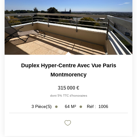
Duplex Hyper-Centre Avec Vue Paris
Montmorency
315 000 €
dont 5% TTC d'honoraires
64
M²
Réf :
1006
3
Pièce(s)