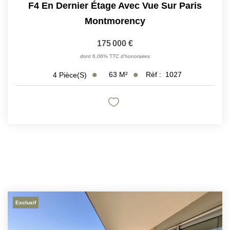
F4 En Dernier Étage Avec Vue Sur Paris
Montmorency
175 000 €
dont 6,06% TTC d'honoraires
63
M²
Réf :
1027
4
Pièce(s)
Exclusif