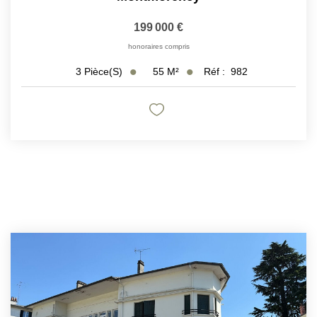
199 000 €
honoraires compris
55
M²
Réf :
982
3
Pièce(s)