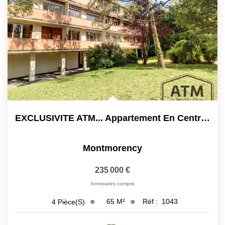
EXCLUSIVITE ATM... Appartement En Centre Ville 65 M2
Montmorency
235 000 €
honoraires compris
65
M²
Réf :
1043
4
Pièce(s)