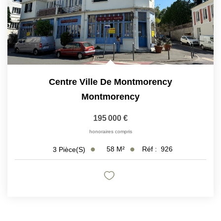
Centre Ville De Montmorency
Montmorency
195 000 €
honoraires compris
58
M²
Réf :
926
3
Pièce(s)