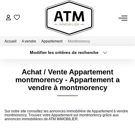
ACHETER
Accueil
A vendre
Appartement
Montmorency
BIENS VENDUS
Modifier les critères de recherche
Type de transaction
Localisation
Acheter
Localisation
ESTIMER
Achat / Vente Appartement
Type de bien
Sélectionnez...
Surface min
montmorency - Appartement a
L'AGENCE
vendre à montmorency
Plus de critères
Budget max
Notre Agence
Créer une alerte
Nos Engagements
Sur notre site consultez les annonces immobilière de Appartement à vendre
montmorency. Trouvez votre Appartement sur montmorency grâce aux
Nos Avis Clients
annonces immobilières de ATM IMMOBILIER.
Nous Rejoindre