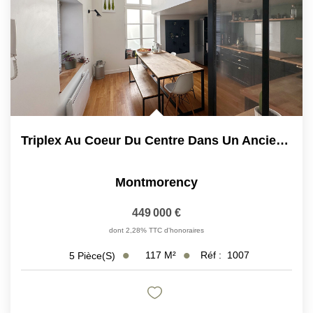
Triplex Au Coeur Du Centre Dans Un Ancien Hotel Particulier
Montmorency
449 000 €
dont 2,28% TTC d'honoraires
117
M²
Réf :
1007
5
Pièce(s)