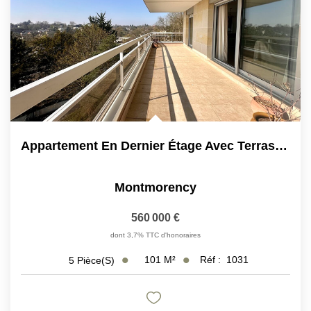
Appartement En Dernier Étage Avec Terrasse Et Vue Tour...
Montmorency
560 000 €
dont 3,7% TTC d'honoraires
101
M²
Réf :
1031
5
Pièce(s)