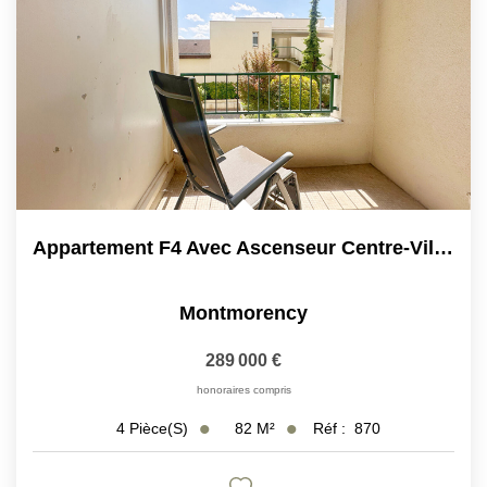
Appartement F4 Avec Ascenseur Centre-Ville Montmorency
Montmorency
289 000 €
honoraires compris
82
M²
Réf :
870
4
Pièce(s)