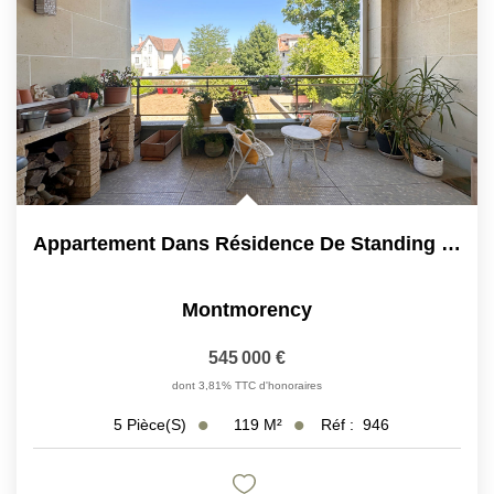
Appartement Dans Résidence De Standing Limite Enghien
Montmorency
545 000 €
dont 3,81% TTC d'honoraires
119
M²
Réf :
946
5
Pièce(s)