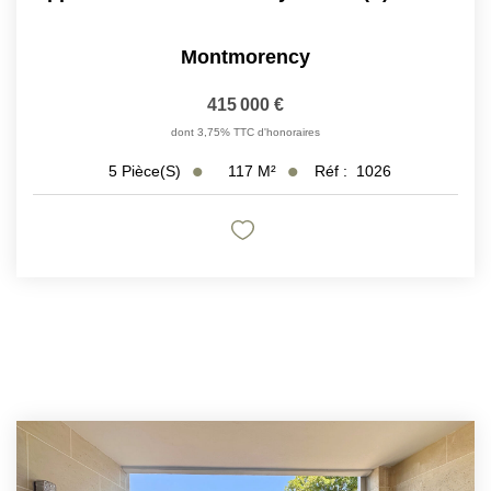
Montmorency
415 000 €
dont 3,75% TTC d'honoraires
117
M²
Réf :
1026
5
Pièce(s)