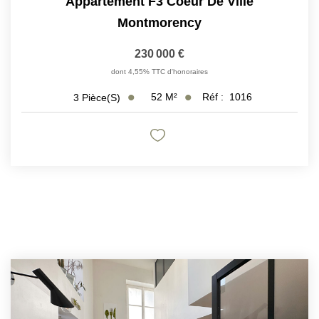
Appartement F3 Coeur De Ville
Montmorency
230 000 €
dont 4,55% TTC d'honoraires
52
M²
Réf :
1016
3
Pièce(s)