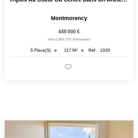
Montmorency
449 000 €
dont 2,28% TTC d'honoraires
117
M²
Réf :
1039
5
Pièce(s)