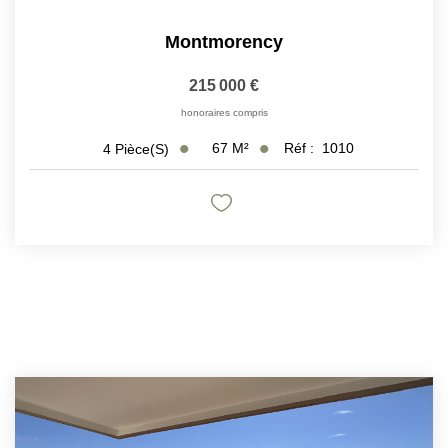
Montmorency
215 000 €
honoraires compris
67
M²
Réf :
1010
4
Pièce(s)