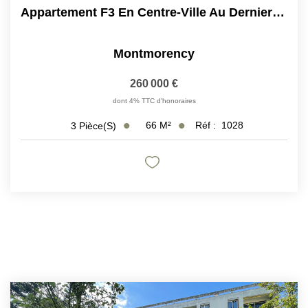
Appartement F3 En Centre-Ville Au Dernier Étage Avec...
Montmorency
260 000 €
dont 4% TTC d'honoraires
66
M²
Réf :
1028
3
Pièce(s)