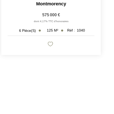
Montmorency
575 000 €
dont 4,17% TTC d'honoraires
125
M²
Réf :
1040
6
Pièce(s)