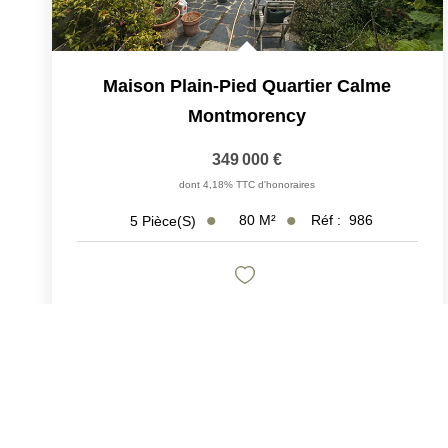
Maison Plain-Pied Quartier Calme
Montmorency
349 000 €
dont 4,18% TTC d'honoraires
80
M²
Réf :
986
5
Pièce(s)