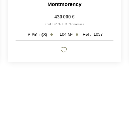
Montmorency
430 000 €
dont 3,61% TTC d'honoraires
104
M²
Réf :
1037
6
Pièce(s)