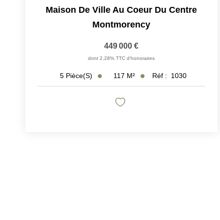
Maison De Ville Au Coeur Du Centre
Montmorency
449 000 €
dont 2,28% TTC d'honoraires
117
M²
Réf :
1030
5
Pièce(s)