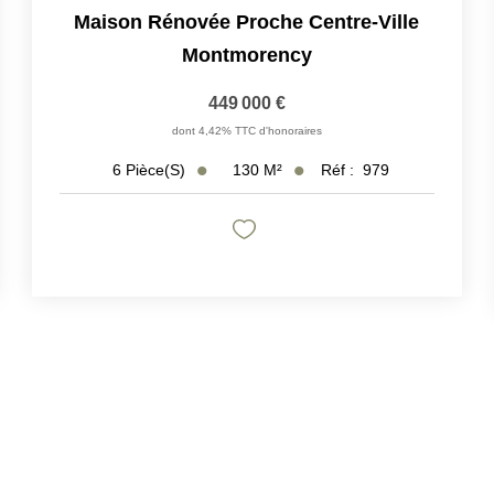
Maison Rénovée Proche Centre-Ville
Montmorency
449 000 €
dont 4,42% TTC d'honoraires
130
M²
Réf :
979
6
Pièce(s)