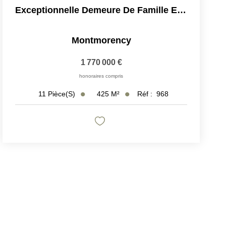
Exceptionnelle Demeure De Famille En Plein Coeur De Ville
Montmorency
1 770 000 €
honoraires compris
425
M²
Réf :
968
11
Pièce(s)