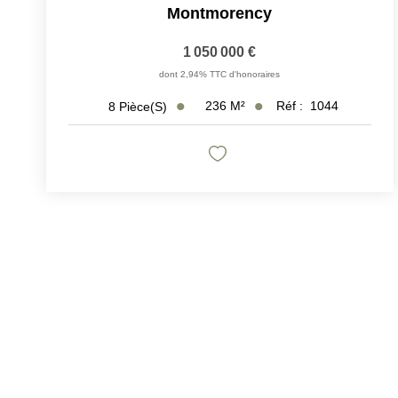
Montmorency
1 050 000 €
dont 2,94% TTC d'honoraires
236
M²
Réf :
1044
8
Pièce(s)