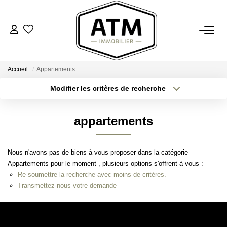
ACHETER
Accueil
Appartements
BIENS VENDUS
Modifier les critères de recherche
Type de transaction
Localisation
Acheter
Localisation
ESTIMER
appartements
Type de bien
Sélectionnez...
Surface min
L'AGENCE
Nous n'avons pas de biens à vous proposer dans la catégorie
Plus de critères
Budget max
Appartements pour le moment , plusieurs options s'offrent à vous :
Notre Agence
Re-soumettre la recherche avec moins de critères.
Créer une alerte
Nos Engagements
Transmettez-nous votre demande
Nos Avis Clients
Nous Rejoindre