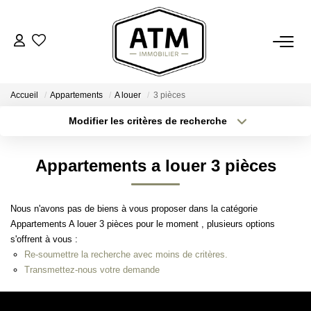
ACHETER
Accueil
Appartements
A louer
3 pièces
BIENS VENDUS
Modifier les critères de recherche
Localisation
Type de transaction
Surface min
ESTIMER
Appartements a louer 3 pièces
Type de bien
Plus de critères
Budget max
L'AGENCE
Nous n'avons pas de biens à vous proposer dans la catégorie
Créer une alerte
Notre Agence
Appartements A louer 3 pièces pour le moment , plusieurs options
s'offrent à vous :
Nos Engagements
Re-soumettre la recherche avec moins de critères.
Nos Avis Clients
Transmettez-nous votre demande
Nous Rejoindre