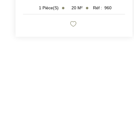
20
M²
Réf :
960
1
Pièce(s)