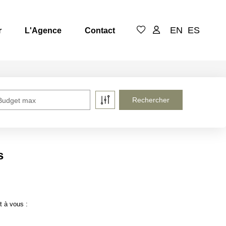
EN
ES
r
L'Agence
Contact
Budget max
s
t à vous :