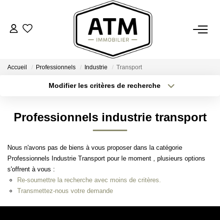
ACHETER
Accueil
Professionnels
Industrie
Transport
BIENS VENDUS
Modifier les critères de recherche
Type de transaction
Localisation
Acheter
Localisation
ESTIMER
Professionnels industrie transport
Type de bien
Sélectionnez...
Surface min
L'AGENCE
Nous n'avons pas de biens à vous proposer dans la catégorie
Plus de critères
Budget max
Professionnels Industrie Transport pour le moment , plusieurs options
Notre Agence
s'offrent à vous :
Créer une alerte
Nos Engagements
Re-soumettre la recherche avec moins de critères.
Transmettez-nous votre demande
Nos Avis Clients
Nous Rejoindre