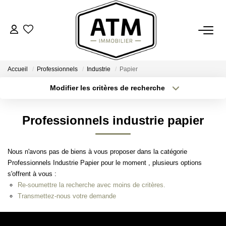
ACHETER
Accueil
Professionnels
Industrie
Papier
BIENS VENDUS
Modifier les critères de recherche
Type de transaction
Localisation
Acheter
Localisation
ESTIMER
Professionnels industrie papier
Type de bien
Sélectionnez...
Surface min
L'AGENCE
Nous n'avons pas de biens à vous proposer dans la catégorie
Plus de critères
Budget max
Professionnels Industrie Papier pour le moment , plusieurs options
Notre Agence
s'offrent à vous :
Créer une alerte
Nos Engagements
Re-soumettre la recherche avec moins de critères.
Transmettez-nous votre demande
Nos Avis Clients
Nous Rejoindre