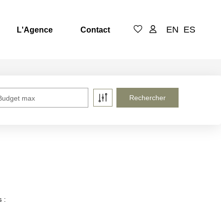
EN
ES
L'Agence
Contact
Budget max
s :