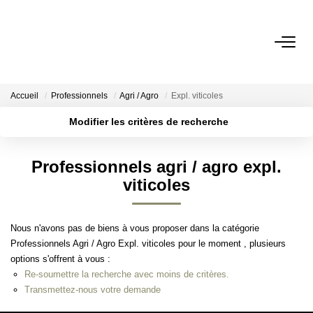
ACHETER
Accueil
Professionnels
Agri / Agro
Expl. viticoles
BIENS VENDUS
Modifier les critères de recherche
Localisation
Type de transaction
Surface min
ESTIMER
Professionnels agri / agro expl.
Type de bien
viticoles
Plus de critères
Budget max
L'AGENCE
Créer une alerte
Notre Agence
Nous n'avons pas de biens à vous proposer dans la catégorie
Professionnels Agri / Agro Expl. viticoles pour le moment , plusieurs
Nos Engagements
options s'offrent à vous :
Nos Avis Clients
Re-soumettre la recherche avec moins de critères.
Transmettez-nous votre demande
Nous Rejoindre