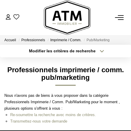
ACHETER
Accueil
Professionnels
Imprimerie / Comm.
Pub/Marketing
BIENS VENDUS
Modifier les critères de recherche
Type de transaction
Localisation
Acheter
Localisation
ESTIMER
Professionnels imprimerie / comm.
Type de bien
Sélectionnez...
Surface min
pub/marketing
L'AGENCE
Plus de critères
Budget max
Nous n'avons pas de biens à vous proposer dans la catégorie
Notre Agence
Professionnels Imprimerie / Comm. Pub/Marketing pour le moment ,
Créer une alerte
Nos Engagements
plusieurs options s'offrent à vous :
Re-soumettre la recherche avec moins de critères.
Nos Avis Clients
Transmettez-nous votre demande
Nous Rejoindre