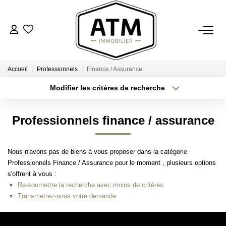
ACHETER
Accueil
Professionnels
Finance / Assurance
BIENS VENDUS
Modifier les critères de recherche
Type de transaction
Localisation
Acheter
Localisation
ESTIMER
Professionnels finance / assurance
Type de bien
Sélectionnez...
Surface min
L'AGENCE
Nous n'avons pas de biens à vous proposer dans la catégorie
Plus de critères
Budget max
Professionnels Finance / Assurance pour le moment , plusieurs options
Notre Agence
s'offrent à vous :
Créer une alerte
Nos Engagements
Re-soumettre la recherche avec moins de critères.
Transmettez-nous votre demande
Nos Avis Clients
Nous Rejoindre