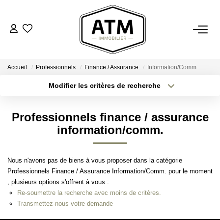
ACHETER
Accueil
Professionnels
Finance / Assurance
Information/Comm.
BIENS VENDUS
Modifier les critères de recherche
Localisation
Type de transaction
Surface min
ESTIMER
Professionnels finance / assurance
Type de bien
information/comm.
Plus de critères
Budget max
L'AGENCE
Créer une alerte
Notre Agence
Nous n'avons pas de biens à vous proposer dans la catégorie
Professionnels Finance / Assurance Information/Comm. pour le moment
Nos Engagements
, plusieurs options s'offrent à vous :
Nos Avis Clients
Re-soumettre la recherche avec moins de critères.
Transmettez-nous votre demande
Nous Rejoindre