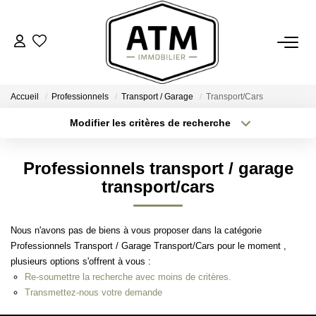
ACHETER
Accueil
Professionnels
Transport / Garage
Transport/Cars
BIENS VENDUS
Modifier les critères de recherche
Type de transaction
Localisation
Acheter
Localisation
ESTIMER
Professionnels transport / garage
Type de bien
Sélectionnez...
Surface min
transport/cars
L'AGENCE
Plus de critères
Budget max
Nous n'avons pas de biens à vous proposer dans la catégorie
Notre Agence
Professionnels Transport / Garage Transport/Cars pour le moment ,
Créer une alerte
Nos Engagements
plusieurs options s'offrent à vous :
Re-soumettre la recherche avec moins de critères.
Nos Avis Clients
Transmettez-nous votre demande
Nous Rejoindre