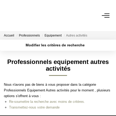
ACHETER
Accueil
Professionnels
Equipement
Autres activités
BIENS VENDUS
Modifier les critères de recherche
Localisation
Type de transaction
Surface min
ESTIMER
Professionnels equipement autres
Type de bien
activités
Plus de critères
Budget max
L'AGENCE
Créer une alerte
Notre Agence
Nous n'avons pas de biens à vous proposer dans la catégorie
Professionnels Equipement Autres activités pour le moment , plusieurs
Nos Engagements
options s'offrent à vous :
Nos Avis Clients
Re-soumettre la recherche avec moins de critères.
Transmettez-nous votre demande
Nous Rejoindre