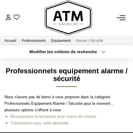
ACHETER
Accueil
Professionnels
Equipement
Alarme / Sécurité
BIENS VENDUS
Modifier les critères de recherche
Type de transaction
Localisation
Acheter
Localisation
ESTIMER
Professionnels equipement alarme /
Type de bien
Sélectionnez...
Surface min
sécurité
L'AGENCE
Plus de critères
Budget max
Nous n'avons pas de biens à vous proposer dans la catégorie
Notre Agence
Professionnels Equipement Alarme / Sécurité pour le moment ,
Créer une alerte
Nos Engagements
plusieurs options s'offrent à vous :
Re-soumettre la recherche avec moins de critères.
Nos Avis Clients
Transmettez-nous votre demande
Nous Rejoindre