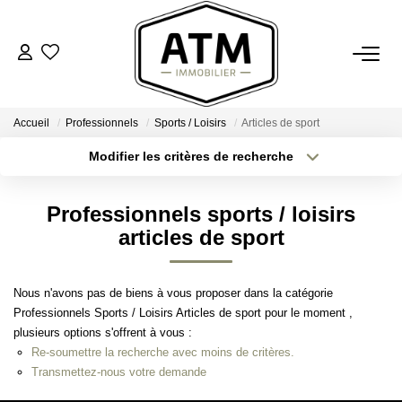
ACHETER
Accueil
Professionnels
Sports / Loisirs
Articles de sport
BIENS VENDUS
Modifier les critères de recherche
Type de transaction
Localisation
Acheter
Localisation
ESTIMER
Professionnels sports / loisirs
Type de bien
Sélectionnez...
Surface min
articles de sport
L'AGENCE
Plus de critères
Budget max
Nous n'avons pas de biens à vous proposer dans la catégorie
Notre Agence
Professionnels Sports / Loisirs Articles de sport pour le moment ,
Créer une alerte
Nos Engagements
plusieurs options s'offrent à vous :
Re-soumettre la recherche avec moins de critères.
Nos Avis Clients
Transmettez-nous votre demande
Nous Rejoindre