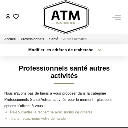
ACHETER
Accueil
Professionnels
Santé
Autres activités
BIENS VENDUS
Modifier les critères de recherche
Type de transaction
Localisation
Acheter
Localisation
ESTIMER
Professionnels santé autres
Type de bien
Sélectionnez...
Surface min
activités
L'AGENCE
Plus de critères
Budget max
Nous n'avons pas de biens à vous proposer dans la catégorie
Notre Agence
Professionnels Santé Autres activités pour le moment , plusieurs
Créer une alerte
Nos Engagements
options s'offrent à vous :
Re-soumettre la recherche avec moins de critères.
Nos Avis Clients
Transmettez-nous votre demande
Nous Rejoindre