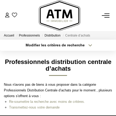
ACHETER
Accueil
Professionnels
Distribution
Centrale d’achats
BIENS VENDUS
Modifier les critères de recherche
Type de transaction
Localisation
Acheter
Localisation
ESTIMER
Professionnels distribution centrale
Type de bien
Sélectionnez...
Surface min
d’achats
L'AGENCE
Plus de critères
Budget max
Nous n'avons pas de biens à vous proposer dans la catégorie
Notre Agence
Professionnels Distribution Centrale d’achats pour le moment , plusieurs
Créer une alerte
Nos Engagements
options s'offrent à vous :
Re-soumettre la recherche avec moins de critères.
Nos Avis Clients
Transmettez-nous votre demande
Nous Rejoindre