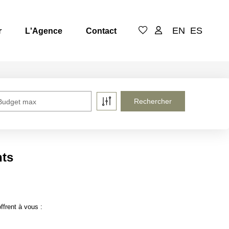
EN
ES
r
L'Agence
Contact
Budget max
nts
frent à vous :