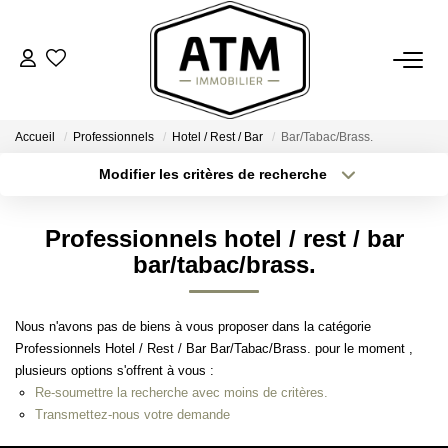
ACHETER
Accueil
Professionnels
Hotel / Rest / Bar
Bar/Tabac/Brass.
BIENS VENDUS
Modifier les critères de recherche
Type de transaction
Localisation
Acheter
Localisation
ESTIMER
Professionnels hotel / rest / bar
Type de bien
Sélectionnez...
Surface min
bar/tabac/brass.
L'AGENCE
Plus de critères
Budget max
Nous n'avons pas de biens à vous proposer dans la catégorie
Notre Agence
Professionnels Hotel / Rest / Bar Bar/Tabac/Brass. pour le moment ,
Créer une alerte
Nos Engagements
plusieurs options s'offrent à vous :
Re-soumettre la recherche avec moins de critères.
Nos Avis Clients
Transmettez-nous votre demande
Nous Rejoindre