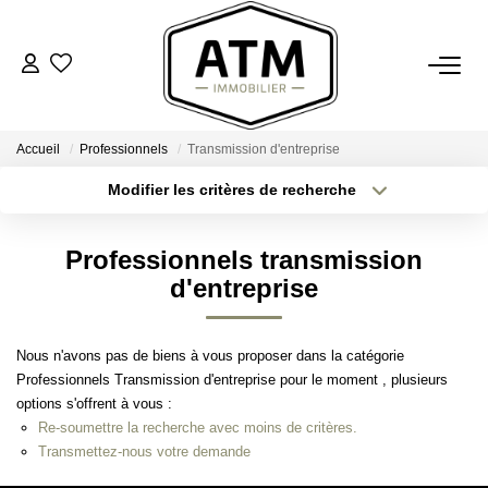
ACHETER
Accueil
Professionnels
Transmission d'entreprise
BIENS VENDUS
Modifier les critères de recherche
Type de transaction
Localisation
Acheter
Localisation
ESTIMER
Professionnels transmission
Type de bien
Sélectionnez...
Surface min
d'entreprise
L'AGENCE
Plus de critères
Budget max
Nous n'avons pas de biens à vous proposer dans la catégorie
Notre Agence
Professionnels Transmission d'entreprise pour le moment , plusieurs
Créer une alerte
Nos Engagements
options s'offrent à vous :
Re-soumettre la recherche avec moins de critères.
Nos Avis Clients
Transmettez-nous votre demande
Nous Rejoindre