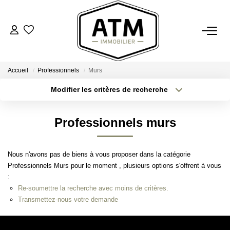
ACHETER
Accueil
Professionnels
Murs
BIENS VENDUS
Modifier les critères de recherche
Type de transaction
Localisation
Acheter
Localisation
ESTIMER
Professionnels murs
Type de bien
Sélectionnez...
Surface min
L'AGENCE
Nous n'avons pas de biens à vous proposer dans la catégorie
Plus de critères
Budget max
Professionnels Murs pour le moment , plusieurs options s'offrent à vous
Notre Agence
:
Créer une alerte
Nos Engagements
Re-soumettre la recherche avec moins de critères.
Transmettez-nous votre demande
Nos Avis Clients
Nous Rejoindre