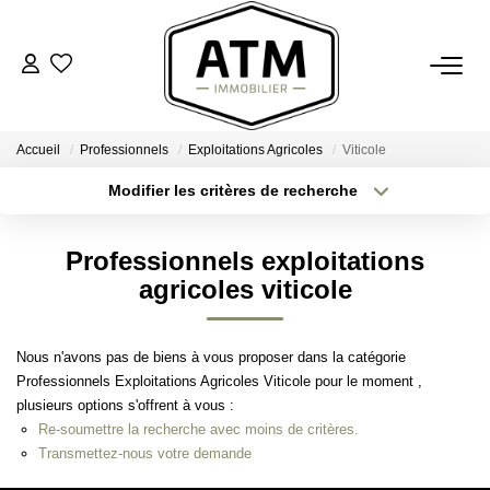
ACHETER
Accueil
Professionnels
Exploitations Agricoles
Viticole
BIENS VENDUS
Modifier les critères de recherche
Type de transaction
Localisation
Acheter
Localisation
ESTIMER
Professionnels exploitations
Type de bien
Sélectionnez...
Surface min
agricoles viticole
L'AGENCE
Plus de critères
Budget max
Nous n'avons pas de biens à vous proposer dans la catégorie
Notre Agence
Professionnels Exploitations Agricoles Viticole pour le moment ,
Créer une alerte
Nos Engagements
plusieurs options s'offrent à vous :
Re-soumettre la recherche avec moins de critères.
Nos Avis Clients
Transmettez-nous votre demande
Nous Rejoindre