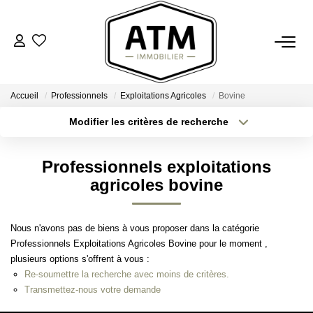
ACHETER
Accueil
Professionnels
Exploitations Agricoles
Bovine
BIENS VENDUS
Modifier les critères de recherche
Type de transaction
Localisation
Acheter
Localisation
ESTIMER
Professionnels exploitations
Type de bien
Sélectionnez...
Surface min
agricoles bovine
L'AGENCE
Plus de critères
Budget max
Nous n'avons pas de biens à vous proposer dans la catégorie
Notre Agence
Professionnels Exploitations Agricoles Bovine pour le moment ,
Créer une alerte
Nos Engagements
plusieurs options s'offrent à vous :
Re-soumettre la recherche avec moins de critères.
Nos Avis Clients
Transmettez-nous votre demande
Nous Rejoindre