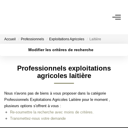
ACHETER
Accueil
Professionnels
Exploitations Agricoles
Laitière
BIENS VENDUS
Modifier les critères de recherche
Localisation
Type de transaction
Surface min
ESTIMER
Professionnels exploitations
Type de bien
agricoles laitière
Plus de critères
Budget max
L'AGENCE
Créer une alerte
Notre Agence
Nous n'avons pas de biens à vous proposer dans la catégorie
Professionnels Exploitations Agricoles Laitière pour le moment ,
Nos Engagements
plusieurs options s'offrent à vous :
Nos Avis Clients
Re-soumettre la recherche avec moins de critères.
Transmettez-nous votre demande
Nous Rejoindre