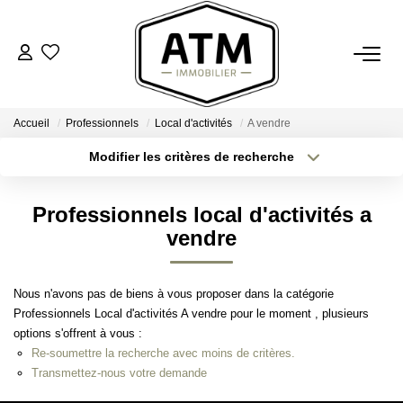
ACHETER
Accueil
Professionnels
Local d'activités
A vendre
BIENS VENDUS
Modifier les critères de recherche
Type de transaction
Localisation
Acheter
Localisation
ESTIMER
Professionnels local d'activités a
Type de bien
Sélectionnez...
Surface min
vendre
L'AGENCE
Plus de critères
Budget max
Nous n'avons pas de biens à vous proposer dans la catégorie
Notre Agence
Professionnels Local d'activités A vendre pour le moment , plusieurs
Créer une alerte
Nos Engagements
options s'offrent à vous :
Re-soumettre la recherche avec moins de critères.
Nos Avis Clients
Transmettez-nous votre demande
Nous Rejoindre