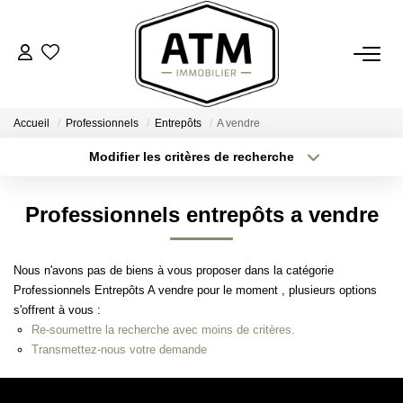
ACHETER
Accueil
Professionnels
Entrepôts
A vendre
BIENS VENDUS
Modifier les critères de recherche
Type de transaction
Localisation
Acheter
Localisation
ESTIMER
Professionnels entrepôts a vendre
Type de bien
Sélectionnez...
Surface min
L'AGENCE
Nous n'avons pas de biens à vous proposer dans la catégorie
Plus de critères
Budget max
Professionnels Entrepôts A vendre pour le moment , plusieurs options
Notre Agence
s'offrent à vous :
Créer une alerte
Nos Engagements
Re-soumettre la recherche avec moins de critères.
Transmettez-nous votre demande
Nos Avis Clients
Nous Rejoindre