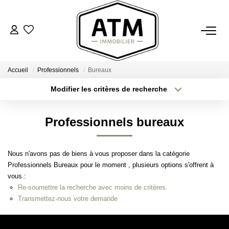
ACHETER
Accueil
Professionnels
Bureaux
BIENS VENDUS
Modifier les critères de recherche
Type de transaction
Localisation
Acheter
Localisation
ESTIMER
Professionnels bureaux
Type de bien
Sélectionnez...
Surface min
L'AGENCE
Nous n'avons pas de biens à vous proposer dans la catégorie
Plus de critères
Budget max
Professionnels Bureaux pour le moment , plusieurs options s'offrent à
Notre Agence
vous :
Créer une alerte
Nos Engagements
Re-soumettre la recherche avec moins de critères.
Transmettez-nous votre demande
Nos Avis Clients
Nous Rejoindre