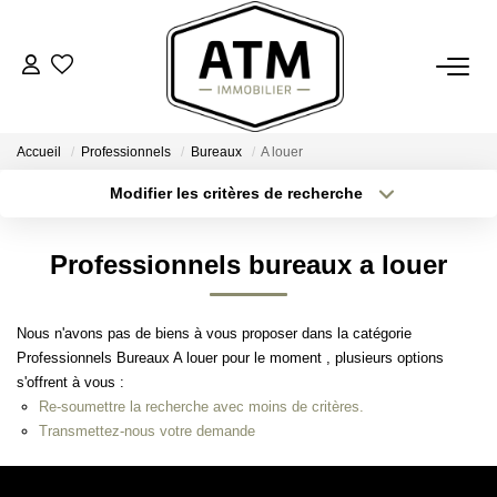
ACHETER
Accueil
Professionnels
Bureaux
A louer
BIENS VENDUS
Modifier les critères de recherche
Type de transaction
Localisation
Acheter
Localisation
ESTIMER
Professionnels bureaux a louer
Type de bien
Sélectionnez...
Surface min
L'AGENCE
Nous n'avons pas de biens à vous proposer dans la catégorie
Plus de critères
Budget max
Professionnels Bureaux A louer pour le moment , plusieurs options
Notre Agence
s'offrent à vous :
Créer une alerte
Nos Engagements
Re-soumettre la recherche avec moins de critères.
Transmettez-nous votre demande
Nos Avis Clients
Nous Rejoindre