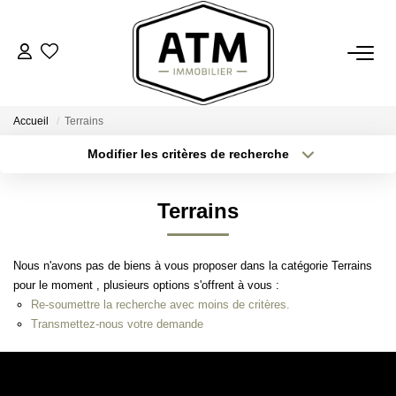
ACHETER
Accueil
Terrains
BIENS VENDUS
Modifier les critères de recherche
Type de transaction
Localisation
Acheter
Localisation
ESTIMER
Terrains
Type de bien
Sélectionnez...
Surface min
L'AGENCE
Nous n'avons pas de biens à vous proposer dans la catégorie Terrains
Plus de critères
Budget max
pour le moment , plusieurs options s'offrent à vous :
Notre Agence
Re-soumettre la recherche avec moins de critères.
Créer une alerte
Nos Engagements
Transmettez-nous votre demande
Nos Avis Clients
Nous Rejoindre