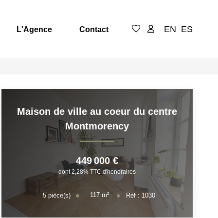
EN
ES
L'Agence
Contact
Maison de ville au coeur du centre
Montmorency
449 000 €
dont 2,28% TTC d'honoraires
117
m²
5
pièce(s)
Réf :
1030