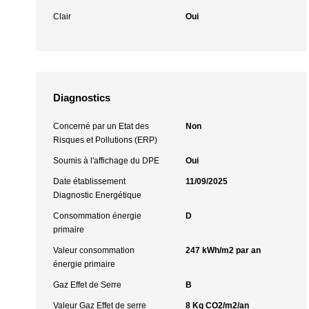
Clair
Oui
Diagnostics
Concerné par un Etat des
Non
Risques et Pollutions (ERP)
Soumis à l'affichage du DPE
Oui
Date établissement
11/09/2025
Diagnostic Energétique
Consommation énergie
D
primaire
Valeur consommation
247 kWh/m2 par an
énergie primaire
Gaz Effet de Serre
B
Valeur Gaz Effet de serre
8 Kg CO2/m2/an