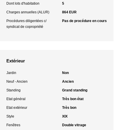
Dont lots d'habitation
5
Charges annuelles (ALUR)
864 EUR
Procédures diligentées c/
Pas de procédure en cours
syndicat de copropriété
Extérieur
Jardin
Non
Neuf - Ancien
Ancien
Standing
Grand standing
Etat général
Très bon état
Etat extérieur
Très bon
Style
XIX
Fenêtres
Double vitrage