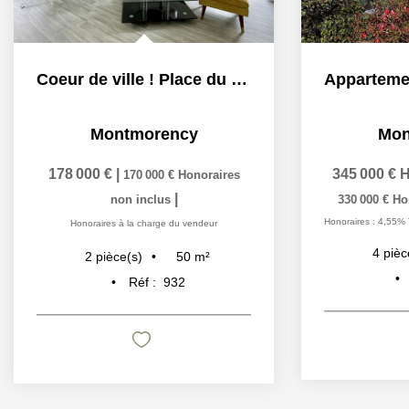
Coeur de ville ! Place du marché
Montmorency
Mon
178 000 €
|
345 000 €
H
170 000 €
Honoraires
|
non inclus
330 000 €
Ho
Honoraires : 4,55% 
Honoraires à la charge du vendeur
4
pièc
50
m²
2
pièce(s)
Réf :
932