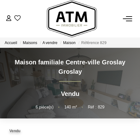
ACHETER
Accueil
Maisons
A vendre
Maison
Référence 829
BIENS VENDUS
Maison familiale Centre-ville Groslay
ESTIMER
Groslay
L'AGENCE
Vendu
Notre Agence
6
pièce(s)
•
140
m²
•
Réf : 829
Nos Engagements
Nos Avis Clients
Vendu
Nous Rejoindre