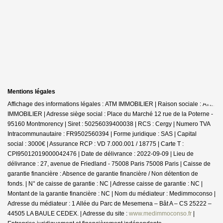
Mentions légales
Affichage des informations légales : ATM IMMOBILIER | Raison sociale : ATM
IMMOBILIER | Adresse siège social : Place du Marché 12 rue de la Poterne -
95160 Montmorency | Siret : 50256039400038 | RCS : Cergy | Numero TVA
Intracommunautaire : FR9502560394 | Forme juridique : SAS | Capital
social : 3000€ | Assurance RCP : VD 7.000.001 / 18775 |
Carte T :
CPI95012019000042476 | Date de délivrance : 2022-09-09 | Lieu de
délivrance : 27, avenue de Friedland - 75008 Paris 75008 Paris | Caisse de
garantie financière : Absence de garantie financière / Non détention de
fonds. | N° de caisse de garantie : NC | Adresse caisse de garantie : NC |
Montant de la garantie financière : NC | Nom du médiateur : Medimmoconso |
Adresse du médiateur : 1 Allée du Parc de Mesemena – Bât A – CS 25222 –
44505 LA BAULE CEDEX. | Adresse du site :
www.medimmoconso.fr
|