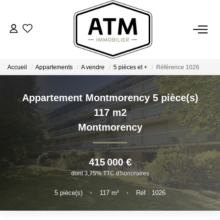
ACHETER
Accueil
Appartements
A vendre
5 pièces et +
Référence 1026
BIENS VENDUS
Appartement Montmorency 5 pièce(s)
ESTIMER
117 m2
Montmorency
L'AGENCE
415 000 €
Notre Agence
dont 3,75% TTC d'honoraires
Nos Engagements
5
pièce(s)
•
117
m²
•
Réf : 1026
Nos Avis Clients
Nous Rejoindre