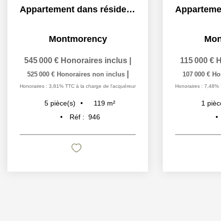
Appartement dans résidence de standing limite Enghien
Montmorency
Mon
545 000 €
Honoraires inclus
|
115 000 €
H
|
525 000 €
Honoraires non inclus
107 000 €
Ho
Honoraires : 3,81% TTC à la charge de l'acquéreur
Honoraires : 7,48% 
119
m²
5
pièce(s)
1
pièc
Réf :
946