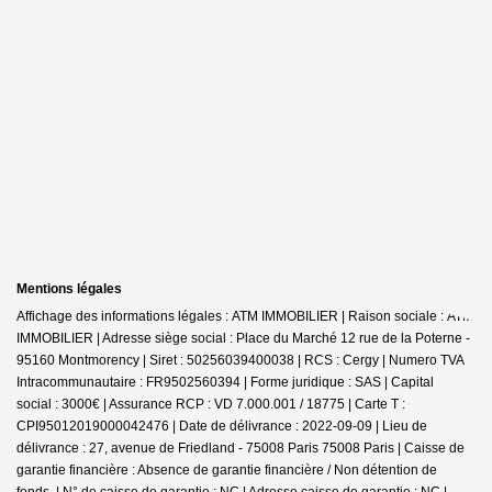
Mentions légales
Affichage des informations légales : ATM IMMOBILIER | Raison sociale : ATM
IMMOBILIER | Adresse siège social : Place du Marché 12 rue de la Poterne -
95160 Montmorency | Siret : 50256039400038 | RCS : Cergy | Numero TVA
Intracommunautaire : FR9502560394 | Forme juridique : SAS | Capital
social : 3000€ | Assurance RCP : VD 7.000.001 / 18775 |
Carte T :
CPI95012019000042476 | Date de délivrance : 2022-09-09 | Lieu de
délivrance : 27, avenue de Friedland - 75008 Paris 75008 Paris | Caisse de
garantie financière : Absence de garantie financière / Non détention de
fonds. | N° de caisse de garantie : NC | Adresse caisse de garantie : NC |