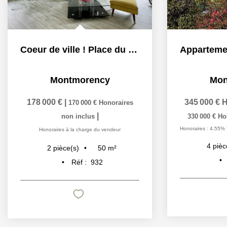
Coeur de ville ! Place du marché
Montmorency
Mon
178 000 €
|
345 000 €
H
170 000 €
Honoraires
|
non inclus
330 000 €
Ho
Honoraires : 4,55% 
Honoraires à la charge du vendeur
4
pièc
50
m²
2
pièce(s)
Réf :
932