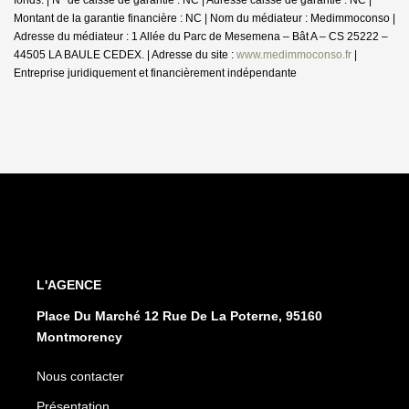
Montant de la garantie financière : NC | Nom du médiateur : Medimmoconso |
Adresse du médiateur : 1 Allée du Parc de Mesemena – Bât A – CS 25222 –
44505 LA BAULE CEDEX. | Adresse du site :
www.medimmoconso.fr
|
Entreprise juridiquement et financièrement indépendante
L'AGENCE
Place Du Marché 12 Rue De La Poterne, 95160
Montmorency
Nous contacter
Présentation