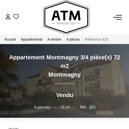
ACHETER
Accueil
Appartements
A vendre
4 pièces
Référence 823
BIENS VENDUS
Appartement Montmagny 3/4 pièce(s) 72
ESTIMER
m2
Montmagny
L'AGENCE
Vendu
Notre Agence
Nos Engagements
4
pièce(s)
•
72
m²
•
Réf : 823
Nos Avis Clients
Nous Rejoindre