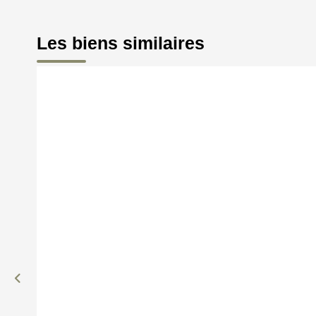
Les biens similaires
Maison plain-pied quartier calme
Montmorency