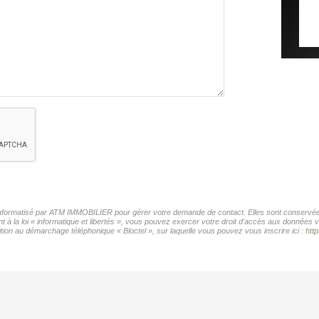
r informatisé par ATM IMMOBILIER pour gérer votre demande de contact. Elles sont conservées 
t à la loi « informatique et libertés », vous pouvez exercer votre droit d'accès aux données
tion au démarchage téléphonique « Bloctel », sur laquelle vous pouvez vous inscrire ici :
http