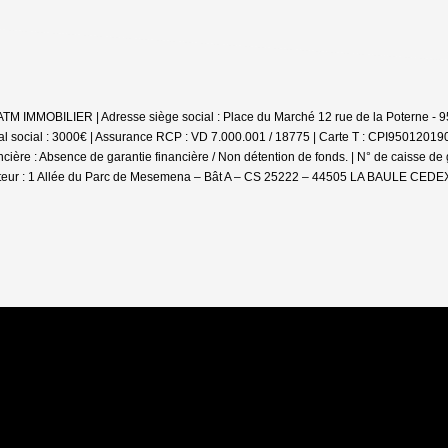
: ATM IMMOBILIER | Adresse siège social : Place du Marché 12 rue de la Poterne 
l social : 3000€ | Assurance RCP : VD 7.000.001 / 18775 |
Carte T : CPI9501201900
ière : Absence de garantie financière / Non détention de fonds. | N° de caisse de g
teur : 1 Allée du Parc de Mesemena – Bât A – CS 25222 – 44505 LA BAULE CEDEX. 