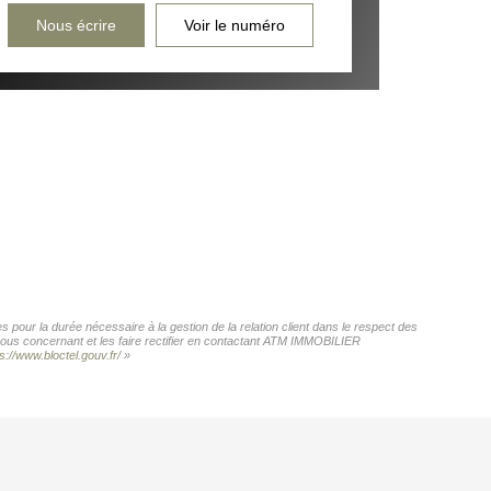
Nous écrire
Voir le numéro
pour la durée nécessaire à la gestion de la relation client dans le respect des
 vous concernant et les faire rectifier en contactant ATM IMMOBILIER
s://www.bloctel.gouv.fr/
»