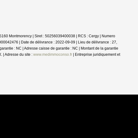
- 95160 Montmorency | Siret : 50256039400038 | RCS : Cergy | Numero
0042476 | Date de délivrance : 2022-09-09 | Lieu de délivrance : 27,
arantie : NC | Adresse caisse de garantie : NC | Montant de la garantie
| Adresse du site :
www.medimmoconso.fr
|
Entreprise juridiquement et