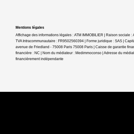
Mentions légales
Affichage des informations légales : ATM IMMOBILIER | Raison sociale 
TVA Intracommunautaire : FR9502560394 | Forme juridique : SAS | Capita
avenue de Friedland - 75008 Paris 75008 Paris | Caisse de garantie financ
financière : NC | Nom du médiateur : Medimmoconso | Adresse du média
financièrement indépendante