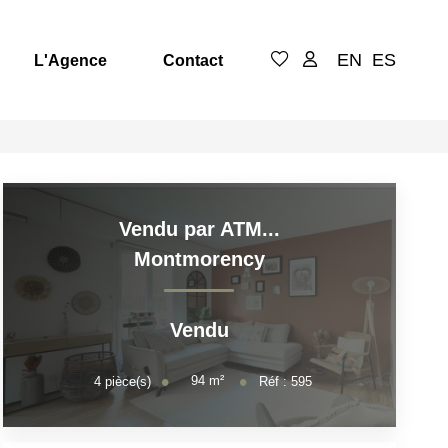
EN
ES
L'Agence
Contact
Vendu par ATM...
Montmorency
Vendu
94
m²
4
pièce(s)
Réf :
595