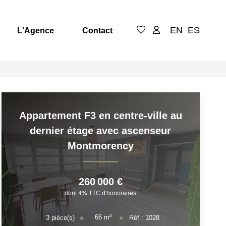
EN
ES
L'Agence
Contact
Appartement F3 en centre-ville au
dernier étage avec ascenseur
Montmorency
260 000 €
dont 4% TTC d'honoraires
66
m²
3
pièce(s)
Réf :
1028