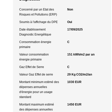
Concerné par un Etat des
Non
Risques et Pollutions (ERP)
Soumis à l'affichage du DPE
Oui
Date établissement
17/09/2025
Diagnostic Energétique
Consommation énergie
C
primaire
Valeur consommation
151 kWh/m2 par an
énergie primaire
Gaz Effet de Serre
C
Valeur Gaz Effet de serre
29 Kg CO2/m2/an
Montant minimum estimé des
1030 EUR
dépenses annuelles
d'énergie pour un usage
standard
Montant maximum estimé
1450 EUR
des dépenses annuelles