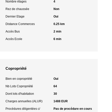
Nombre étages
4
Rez de chaussée
Non
Dernier Etage
Oui
Distance Commerces
0.25 km
Accès Bus
2 min
Accès Ecole
6 min
Copropriété
Bien en copropriété
Oui
Nb Lots Copropriété
64
Dont lots d'habitation
30
Charges annuelles (ALUR)
1488 EUR
Procédures diligentées c/
Pas de procédure en cours