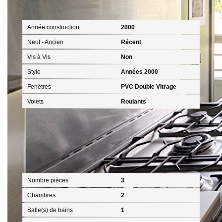
Extérieur
Année construction
2000
Neuf - Ancien
Récent
Vis à Vis
Non
Style
Années 2000
Fenêtres
PVC Double Vitrage
Volets
Roulants
Intérieur
Nombre pièces
3
Chambres
2
Salle(s) de bains
1