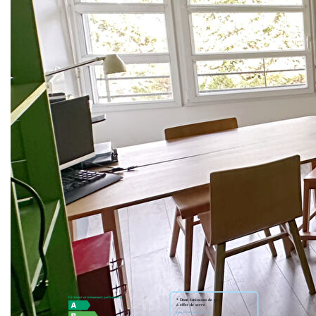
et des écoles, découvrez cet appartement situé au 4? et
dernier étage avec ascenseur d'un immeuble des années
2000 aux charges maitrisées, en parfait état.
Il offre : Une entrée accueillante, un séjour lumineux avec
son bow-window, une cuisine entièrement équipée et
fonctionnelle. Coté nuit, un couloir avec de nombreux
rangements aménagés dessert 2 chambres confortables,
une salle de bains et des wc séparés.
Rare sur le marché, à découvrir sans tarder!!
** €260 000
honoraires inclus
|
|
€250 000
hors honoraires
Honoraires : 4.00%
TTC à la charge de l'acquéreur
Nos honoraires
Nous contacter
Diagnostics énergétiques