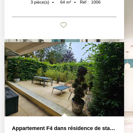
64
m²
Réf :
1006
3
pièce(s)
Appartement F4 dans résidence de standing