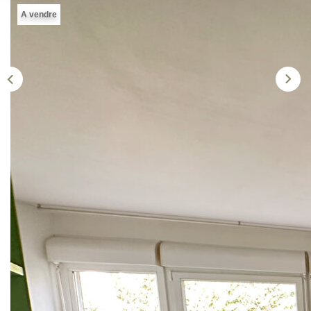
A vendre
CONTACT
EN
ES
Description
Réf : 1028
À seulement 2 minutes à pied de la place, des commerces