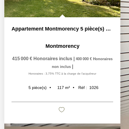
Appartement Montmorency 5 pièce(s) 117 m2
Montmorency
415 000 €
Honoraires inclus
|
400 000 €
Honoraires
|
non inclus
Honoraires : 3,75% TTC à la charge de l'acquéreur
117
m²
Réf :
1026
5
pièce(s)