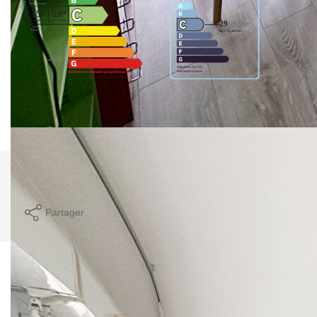
Montant estimé des dépenses annuelles d'énergie pour un
usage standard entre 1030€ et 1450€. indexées aux années
2021,2022 et 2023 (abonnement compris).
Comparer ce
Imprimer
bien
Partager
Caractéristiques détaillées