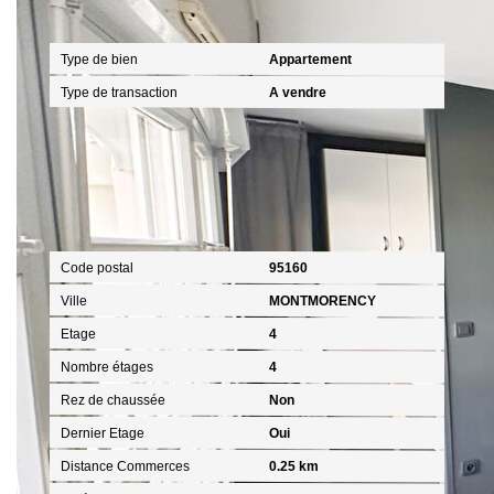
Général
Type de bien
Appartement
Type de transaction
A vendre
Localisation
Code postal
95160
Ville
MONTMORENCY
Etage
4
Nombre étages
4
Rez de chaussée
Non
Dernier Etage
Oui
Distance Commerces
0.25 km