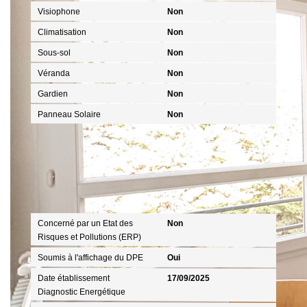
Visiophone
Non
Climatisation
Non
Sous-sol
Non
Véranda
Non
Gardien
Non
Panneau Solaire
Non
Diagnostics
Concerné par un Etat des
Non
Risques et Pollutions (ERP)
Soumis à l'affichage du DPE
Oui
Date établissement
17/09/2025
Diagnostic Energétique