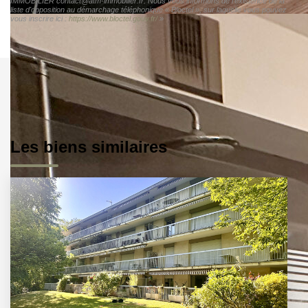
IMMOBILIER contact@atm-immobilier.fr. Nous vous informons de l'existence de la
liste d'opposition au démarchage téléphonique « Bloctel », sur laquelle vous pouvez
vous inscrire ici :
https://www.bloctel.gouv.fr/
»
Les biens similaires