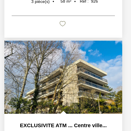
58
m²
Réf :
926
3
pièce(s)
EXCLUSIVITE ATM ... Centre ville...