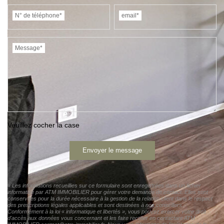
N° de téléphone*
email*
Message*
Veuillez cocher la case
Envoyer le message
« Les informations recueillies sur ce formulaire sont enregistrées dans un fichier
informatisé par ATM IMMOBILIER pour gérer votre demande de contact. Elles sont
conservées pour la durée nécessaire à la gestion de la relation client dans le respect
des prescriptions légales applicables et sont destinées à nos conseillers
Conformément à la loi « informatique et libertés », vous pouvez exercer votre droit
d'accès aux données vous concernant et les faire rectifier en contactant ATM