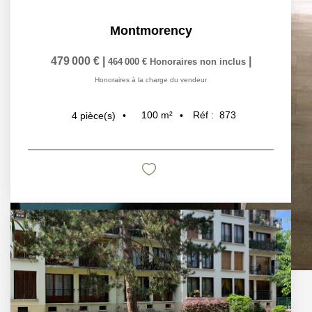
Montmorency
479 000 €
|
|
464 000 €
Honoraires non inclus
Honoraires à la charge du vendeur
100
m²
Réf :
873
4
pièce(s)