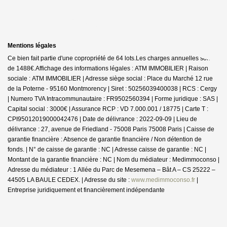
Mentions légales
Ce bien fait partie d'une copropriété de 64 lots.Les charges annuelles sont
de 1488€.
Affichage des informations légales : ATM IMMOBILIER | Raison
sociale : ATM IMMOBILIER | Adresse siège social : Place du Marché 12 rue
de la Poterne - 95160 Montmorency | Siret : 50256039400038 | RCS : Cergy
| Numero TVA Intracommunautaire : FR9502560394 | Forme juridique : SAS |
Capital social : 3000€ | Assurance RCP : VD 7.000.001 / 18775 |
Carte T :
CPI95012019000042476 | Date de délivrance : 2022-09-09 | Lieu de
délivrance : 27, avenue de Friedland - 75008 Paris 75008 Paris | Caisse de
garantie financière : Absence de garantie financière / Non détention de
fonds. | N° de caisse de garantie : NC | Adresse caisse de garantie : NC |
Montant de la garantie financière : NC | Nom du médiateur : Medimmoconso |
Adresse du médiateur : 1 Allée du Parc de Mesemena – Bât A – CS 25222 –
44505 LA BAULE CEDEX. | Adresse du site :
www.medimmoconso.fr
|
Entreprise juridiquement et financièrement indépendante