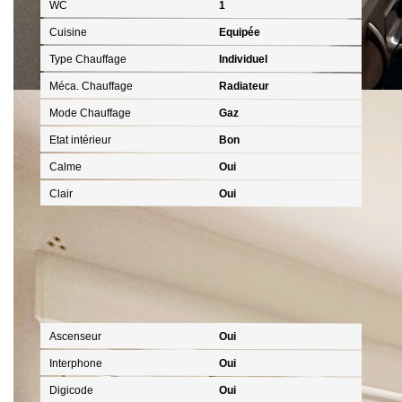
WC
1
Cuisine
Equipée
Type Chauffage
Individuel
Méca. Chauffage
Radiateur
Mode Chauffage
Gaz
Etat intérieur
Bon
Calme
Oui
Clair
Oui
Autres
Ascenseur
Oui
Interphone
Oui
Digicode
Oui