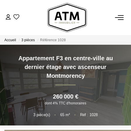
ACHETER
Accueil
3 pièces
Référence 1028
BIENS VENDUS
Appartement F3 en centre-ville au
ESTIMER
dernier étage avec ascenseur
Montmorency
L'AGENCE
Notre Agence
260 000 €
dont 4% TTC d'honoraires
Nos Engagements
Nos Avis Clients
3
pièce(s)
•
65
m²
•
Réf : 1028
Nous Rejoindre