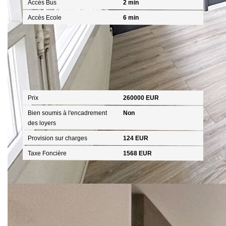
Accès Bus
2 min
Accès Ecole
6 min
Aspects financiers
Prix
260000 EUR
Bien soumis à l'encadrement
Non
des loyers
Provision sur charges
124 EUR
Taxe Foncière
1568 EUR
Copropriété