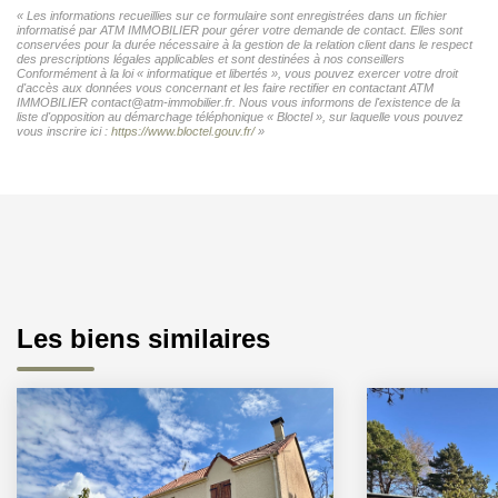
« Les informations recueillies sur ce formulaire sont enregistrées dans un fichier
informatisé par ATM IMMOBILIER pour gérer votre demande de contact. Elles sont
conservées pour la durée nécessaire à la gestion de la relation client dans le respect
des prescriptions légales applicables et sont destinées à nos conseillers
Conformément à la loi « informatique et libertés », vous pouvez exercer votre droit
d'accès aux données vous concernant et les faire rectifier en contactant ATM
IMMOBILIER contact@atm-immobilier.fr. Nous vous informons de l'existence de la
liste d'opposition au démarchage téléphonique « Bloctel », sur laquelle vous pouvez
vous inscrire ici :
https://www.bloctel.gouv.fr/
»
Les biens similaires