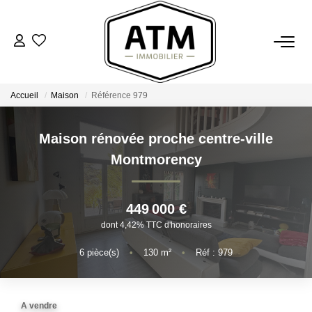
ACHETER
Accueil
Maison
Référence 979
BIENS VENDUS
Maison rénovée proche centre-ville
ESTIMER
Montmorency
L'AGENCE
449 000 €
dont 4,42% TTC d'honoraires
Notre Agence
Nos Engagements
6
pièce(s)
•
130
m²
•
Réf : 979
Nos Avis Clients
Nous Rejoindre
A vendre