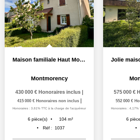
Maison familiale Haut Montmorency dans voie privée
Montmorency
Mon
430 000 €
Honoraires inclus
|
575 000 €
H
|
415 000 €
Honoraires non inclus
552 000 €
Ho
Honoraires : 3,61% TTC à la charge de l'acquéreur
Honoraires : 4,17% 
104
m²
6
pièce(s)
6
pièce
Réf :
1037