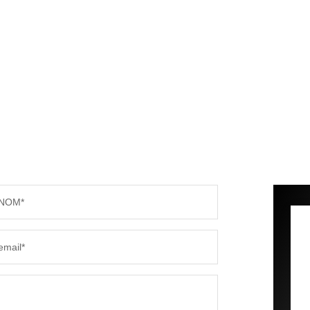
NOM*
email*