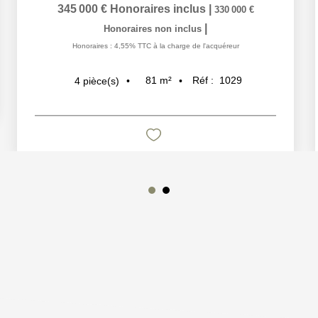
345 000 €
Honoraires inclus
|
330 000 €
|
Honoraires non inclus
Honoraires : 4,55% TTC à la charge de l'acquéreur
81
m²
Réf :
1029
4
pièce(s)