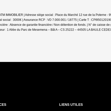
: ATM IMMOBILIER | Adresse siège social : Place du Marché 12 rue de la Poterne 
l social : 3000€ | Assurance RCP : VD 7.000.001 / 18775 |
Carte T : CPI9501201900
ière : Absence de garantie financière / Non détention de fonds. | N° de caisse de g
teur : 1 Allée du Parc de Mesemena – Bât A – CS 25222 – 44505 LA BAULE CEDEX. 
CES
LIENS UTILES