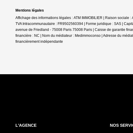
Mentions légales
Affichage des informations légales : ATM IMMOBILIER | Raison sociale 
TVA Intracommunautaire : FR9502560394 | Forme juridique : SAS | Capita
avenue de Friedland - 75008 Paris 75008 Paris | Caisse de garantie financ
financière : NC | Nom du médiateur : Medimmoconso | Adresse du média
financièrement indépendante
L'AGENCE
NOS SERVI