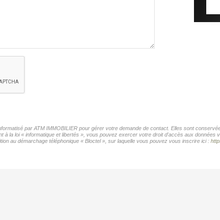
r informatisé par ATM IMMOBILIER pour gérer votre demande de contact. Elles sont conservées 
t à la loi « informatique et libertés », vous pouvez exercer votre droit d'accès aux données
tion au démarchage téléphonique « Bloctel », sur laquelle vous pouvez vous inscrire ici :
http