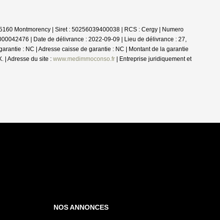
- 95160 Montmorency | Siret : 50256039400038 | RCS : Cergy | Numero
0042476 | Date de délivrance : 2022-09-09 | Lieu de délivrance : 27,
arantie : NC | Adresse caisse de garantie : NC | Montant de la garantie
| Adresse du site :
www.medimmoconso.fr
|
Entreprise juridiquement et
NOS ANNONCES