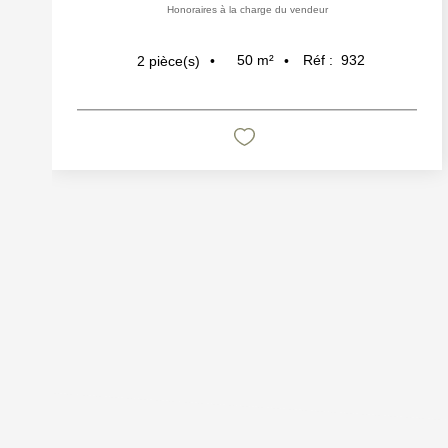
Honoraires à la charge du vendeur
50
m²
Réf :
932
2
pièce(s)