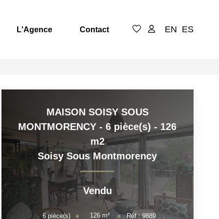
EN
ES
L'Agence
Contact
MAISON SOISY SOUS
MONTMORENCY - 6 pièce(s) - 126
m2
Soisy Sous Montmorency
Vendu
126
m²
6
pièce(s)
Réf :
9889