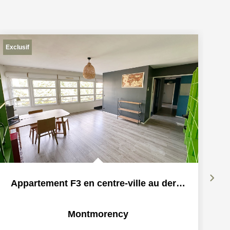
Exclusif
Ex
Appartement F3 en centre-ville au dernier étage avec...
Montmorency