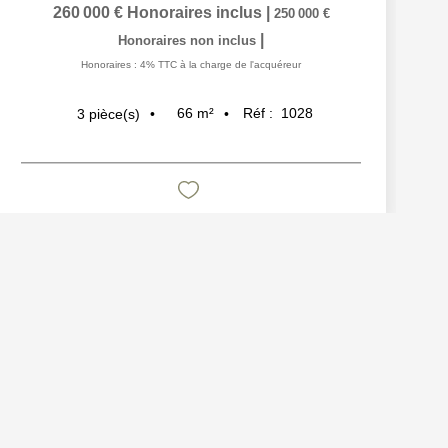
260 000 €
Honoraires inclus
|
250 000 €
|
Honoraires non inclus
Honoraires : 4% TTC à la charge de l'acquéreur
66
m²
Réf :
1028
3
pièce(s)