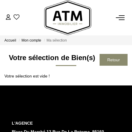
ACHETER
Accueil
Mon compte
Ma sélection
BIENS VENDUS
Votre sélection de Bien(s)
ESTIMER
Votre sélection est vide !
L'AGENCE
Notre Agence
Nos Engagements
Nos Avis Clients
L'AGENCE
Nous Rejoindre
Place Du Marché 12 Rue De La Poterne, 95160