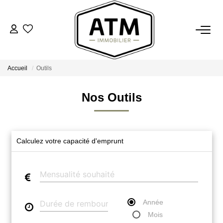
ACHETER
Accueil
Outils
BIENS VENDUS
Nos Outils
ESTIMER
L'AGENCE
Calculez votre capacité d'emprunt
Notre Agence
Nos Engagements
Nos Avis Clients
Année
Nous Rejoindre
Mois