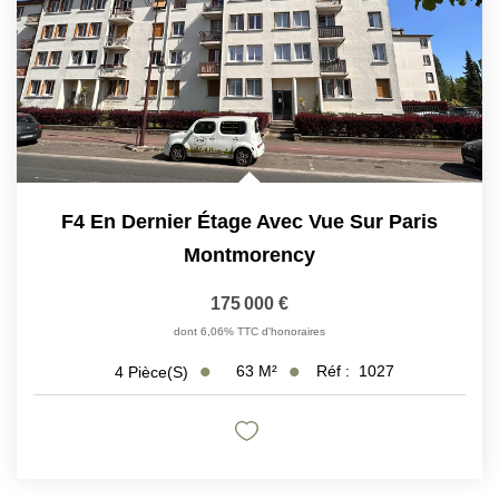
F4 En Dernier Étage Avec Vue Sur Paris
Montmorency
175 000 €
dont 6,06% TTC d'honoraires
63
M²
Réf :
1027
4
Pièce(s)