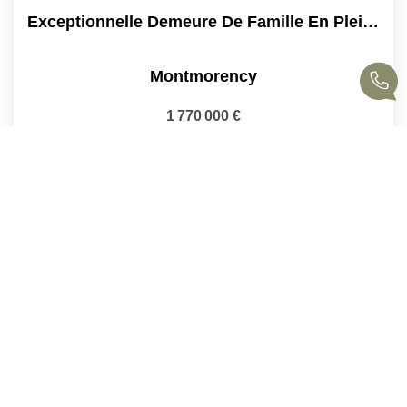
Exceptionnelle Demeure De Famille En Plein Coeur De Ville
Montmorency
1 770 000 €
honoraires compris
425
M²
Réf :
968
11
Pièce(s)
1
2
Suivante