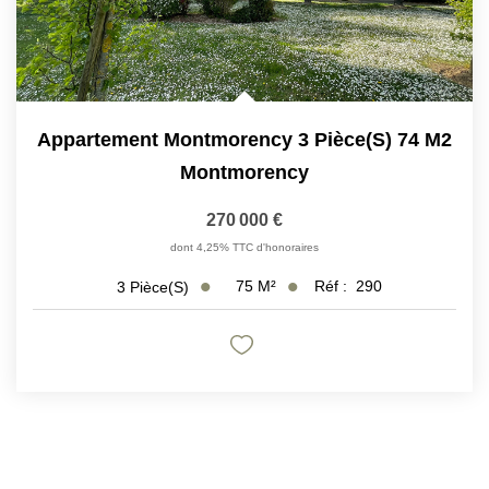
Appartement Montmorency 3 Pièce(s) 74 M2
Montmorency
270 000 €
dont 4,25% TTC d'honoraires
75
M²
Réf :
290
3
Pièce(s)