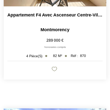
Appartement F4 Avec Ascenseur Centre-Ville Montmorency
Montmorency
289 000 €
honoraires compris
82
M²
Réf :
870
4
Pièce(s)