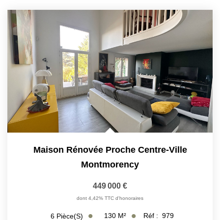
Maison Rénovée Proche Centre-Ville
Montmorency
449 000 €
dont 4,42% TTC d'honoraires
130
M²
Réf :
979
6
Pièce(s)