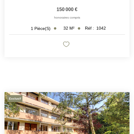
150 000 €
honoraires compris
32
M²
Réf :
1042
1
Pièce(s)
Exclusif