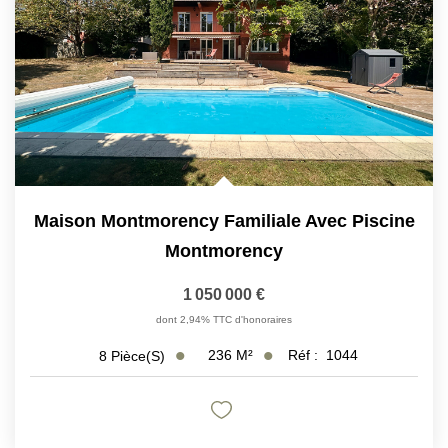
CONTACT
EN
ES
Maison Montmorency Familiale Avec Piscine
Montmorency
1 050 000 €
dont 2,94% TTC d'honoraires
236
M²
Réf :
1044
8
Pièce(s)