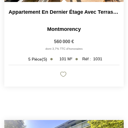
Appartement En Dernier Étage Avec Terrasse Et Vue Tour...
Montmorency
560 000 €
dont 3,7% TTC d'honoraires
101
M²
Réf :
1031
5
Pièce(s)