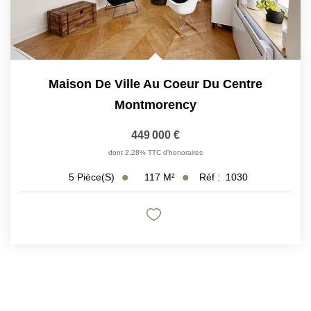
Maison De Ville Au Coeur Du Centre
Montmorency
449 000 €
dont 2,28% TTC d'honoraires
117
M²
Réf :
1030
5
Pièce(s)