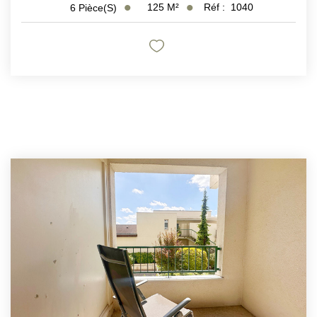
125
M²
Réf :
1040
6
Pièce(s)