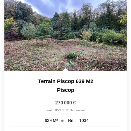
Terrain Piscop 639 M2
Piscop
270 000 €
dont 3,85% TTC d'honoraires
Réf :
1034
639
M²