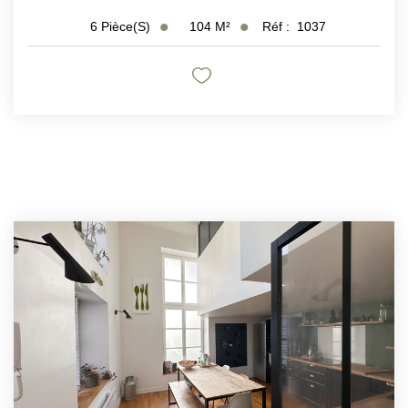
104
M²
Réf :
1037
6
Pièce(s)