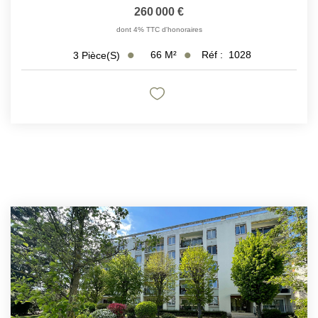
260 000 €
dont 4% TTC d'honoraires
66
M²
Réf :
1028
3
Pièce(s)