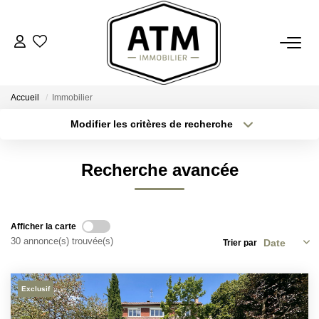
ACHETER
Accueil
Immobilier
BIENS VENDUS
Modifier les critères de recherche
Type de transaction
Localisation
Acheter
Localisation
ESTIMER
Recherche avancée
Type de bien
Sélectionnez...
Surface min
L'AGENCE
Plus de critères
Budget max
Afficher la carte
Notre Agence
30 annonce(s) trouvée(s)
Trier par
Créer une alerte
Nos Engagements
Nos Avis Clients
Exclusif
Nous Rejoindre