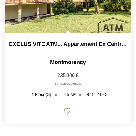
EXCLUSIVITE ATM... Appartement En Centre Ville 65 M2
Montmorency
235 000 €
honoraires compris
65
M²
Réf :
1043
4
Pièce(s)