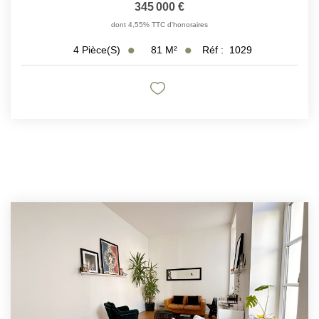
345 000 €
dont 4,55% TTC d'honoraires
81
M²
Réf :
1029
4
Pièce(s)