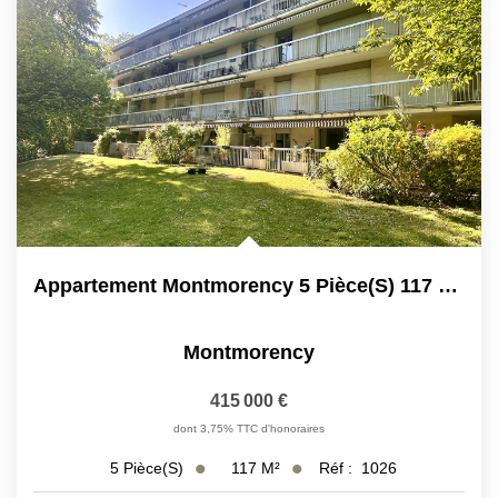
Appartement Montmorency 5 Pièce(s) 117 M2
Montmorency
415 000 €
dont 3,75% TTC d'honoraires
117
M²
Réf :
1026
5
Pièce(s)