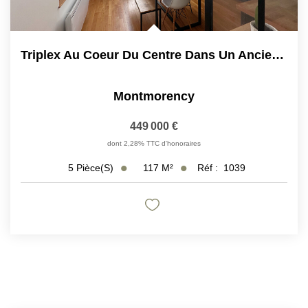
Triplex Au Coeur Du Centre Dans Un Ancien Hotel Particulier
Montmorency
449 000 €
dont 2,28% TTC d'honoraires
117
M²
Réf :
1039
5
Pièce(s)